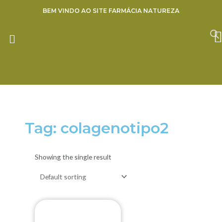
Ir
BEM VINDO AO SITE FARMÁCIA NATUREZA
para
o
ENVIE SUA RECEITA
conteúdo
Tag: colagenotipo2
Showing the single result