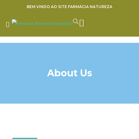
Ir
BEM VINDO AO SITE FARMÁCIA NATUREZA
para
o
CART
ENVIE SUA RECEITA
conteúdo
About Us