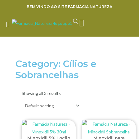
Ir
BEM VINDO AO SITE FARMÁCIA NATUREZA
para
o
CART
ENVIE SUA RECEITA
conteúdo
Category: Cílios e
Sobrancelhas
Showing all 3 results
Minoxidil 5% Loção
Minoxidil para