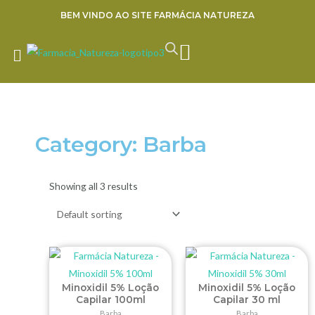
Ir
BEM VINDO AO SITE FARMÁCIA NATUREZA
para
o
CART
ENVIE SUA RECEITA
conteúdo
Category: Barba
Showing all 3 results
Minoxidil 5% Loção
Minoxidil 5% Loção
Capilar 100ml
Capilar 30 ml
Barba
Barba