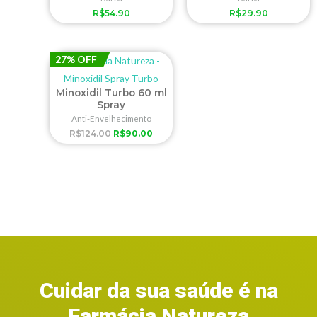
R$
54.90
R$
29.90
27% OFF
Minoxidil Turbo 60 ml
Spray
Anti-Envelhecimento
R$
124.00
R$
90.00
Cuidar da sua saúde é na
Farmácia Natureza