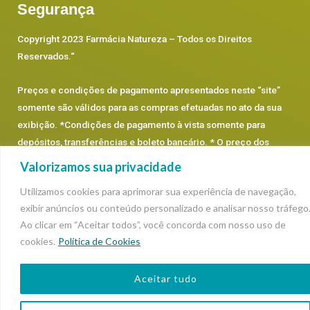
Segurança
Copyright 2023 Farmácia Natureza – Todos os Direitos
Reservados.
“
Preços e condições de pagamento apresentados neste “site”
somente são válidos para as compras efetuadas no ato da sua
exibição. *Condições de pagamento à vista somente para
depósitos, transferências e boleto bancário. * O preço dos
produtos prevalecerá os que estão dentro de cada categoria,
Valorizamos sua privacidade
podendo sofrer alterações.
Utilizamos cookies para aprimorar sua experiência de navegação,
exibir anúncios ou conteúdo personalizado e analisar nosso tráfego
Ao clicar em “Aceitar todos”, você concorda com nosso uso de
cookies.
Política de Cookies
Aceitar tudo