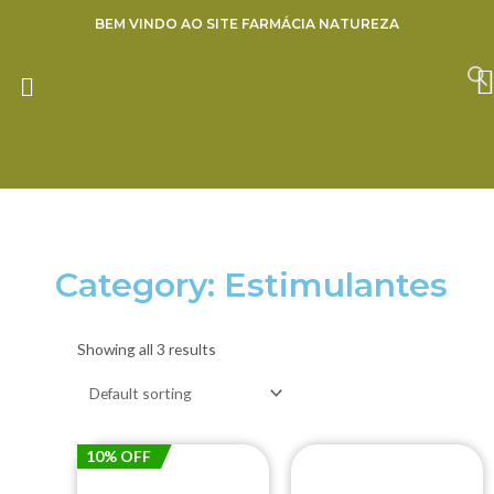
Ir
BEM VINDO AO SITE FARMÁCIA NATUREZA
para
o
ENVIE SUA RECEITA
conteúdo
Category: Estimulantes
Showing all 3 results
10% OFF