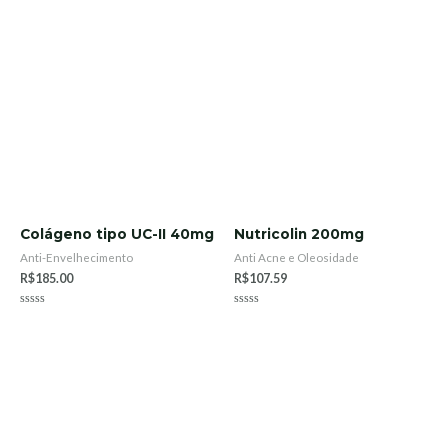
Colágeno tipo UC-II 40mg
Nutricolin 200mg
Anti-Envelhecimento
Anti Acne e Oleosidade
R$
185.00
R$
107.59
Rated
Rated
0
0
out
out
of
of
5
5