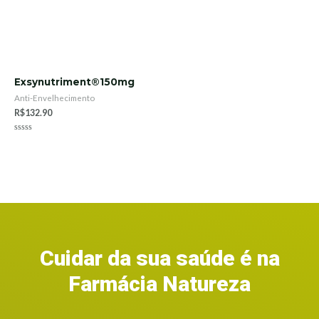
Exsynutriment®150mg
Anti-Envelhecimento
R$
132.90
Rated
0
out
of
5
Cuidar da sua saúde é na
Farmácia Natureza