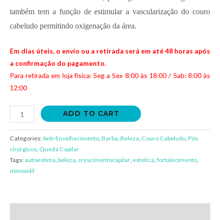
também tem a função de estimular a vascularização do couro
cabeludo permitindo oxigenação da área.
Em dias úteis, o envio ou a retirada será em até 48 horas após
a confirmação do pagamento.
Para retirada em loja física: Seg a Sex 8:00 às 18:00 / Sab: 8:00 às
12:00
ADD TO CART
Categories:
Anti-Envelhecimento
,
Barba
,
Beleza
,
Couro Cabeludo
,
Pós
cirúrgicos
,
Queda Capilar
Tags:
autoestima
,
beleza
,
crescimentocapilar
,
estetica
,
fortalecimento
,
minoxidil
Description