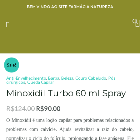
Ir
BEM VINDO AO SITE FARMÁCIA NATUREZA
para
o
ENVIE SUA RECEITA
conteúdo
27% OFF
Minoxidil
Sale!
Turbo
Anti-Envelhecimento
,
Barba
,
Beleza
,
Couro Cabeludo
,
Pós
60
cirúrgicos
,
Queda Capilar
ml
Minoxidil Turbo 60 ml Spray
Spray
quantity
R$
124.00
R$
90.00
O Minoxidil é uma loção capilar para problemas relacionados a
problemas com calvície. Ajuda revitalizar a raiz do cabelo,
normalizar o ciclo do folículo, prolongando a fase anágena. Ele