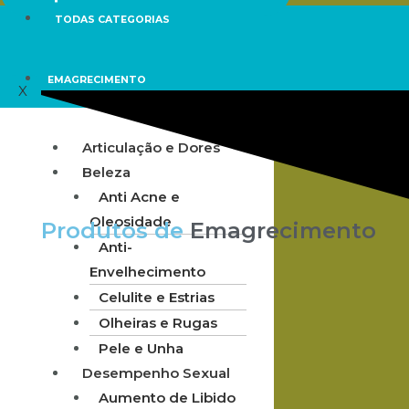
TODAS CATEGORIAS
EMAGRECIMENTO
X
Articulação e Dores
Beleza
Anti Acne e
Oleosidade
Produtos de
Emagrecimento
Anti-
Envelhecimento
Celulite e Estrias
Olheiras e Rugas
Pele e Unha
Desempenho Sexual
Aumento de Libido