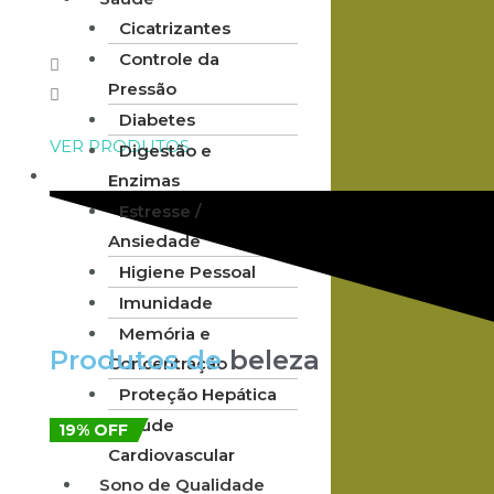
Cicatrizantes
Controle da
Pressão
Diabetes
VER PRODUTOS
Digestão e
Enzimas
BELEZA
Estresse /
Ansiedade
Higiene Pessoal
Imunidade
Memória e
Produtos de
beleza
Concentração
Proteção Hepática
Saúde
19% OFF
Cardiovascular
Sono de Qualidade