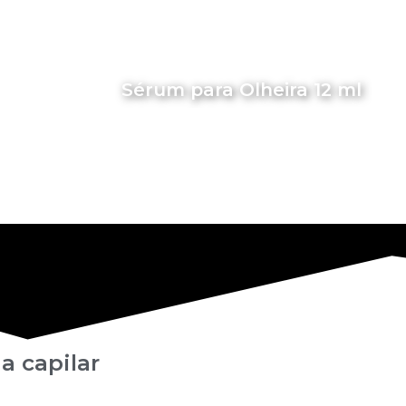
Sérum para Olheira 12 ml
a capilar