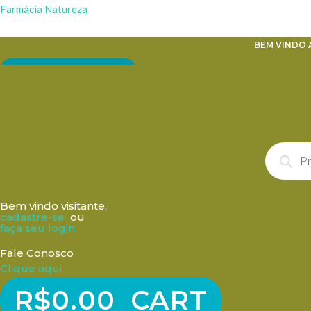
Ir
Farmácia Natureza
para
o
BEM VINDO 
conteúdo
ENVIE SUA RECEITA
Pesquisar
produtos
Bem vindo visitante,
cadastre-se
ou
faça seu login
Fale Conosco
Clique aqui
R$
0.00
CART