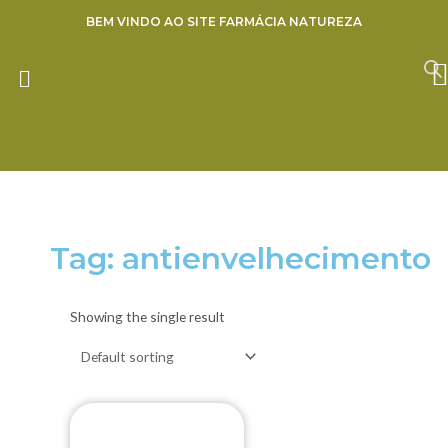
Ir
BEM VINDO AO SITE FARMÁCIA NATUREZA
para
o
ENVIE SUA RECEITA
conteúdo
Tag: antienvelhecimento
Showing the single result