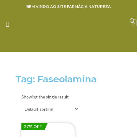
Ir
BEM VINDO AO SITE FARMÁCIA NATUREZA
para
o
ENVIE SUA RECEITA
conteúdo
Tag: Faseolamina
Showing the single result
27% OFF