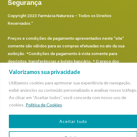
Segurança
Copyright 2023 Farmácia Natureza – Todos os Direitos
Reservados.
“
Preços e condições de pagamento apresentados neste “site”
somente são válidos para as compras efetuadas no ato da sua
exibição. *Condições de pagamento à vista somente para
depósitos, transferências e boleto bancário. * O preço dos
produtos prevalecerá os que estão dentro de cada categoria,
Valorizamos sua privacidade
podendo sofrer alterações.
Utilizamos cookies para aprimorar sua experiência de navegação,
exibir anúncios ou conteúdo personalizado e analisar nosso tráfego
Ao clicar em “Aceitar todos”, você concorda com nosso uso de
cookies.
Política de Cookies
Aceitar tudo