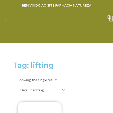
Ir
BEM VINDO AO SITE FARMÁCIA NATUREZA
para
o
ENVIE SUA RECEITA
conteúdo
Tag: lifting
Showing the single result