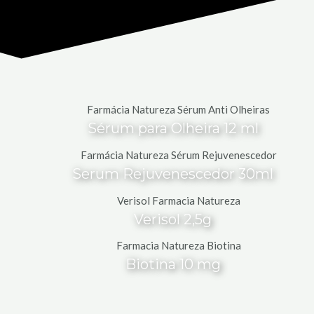
Sérum para Olheira 12 ml
Serum Rejuvenescedor 30ml
Verisol 2,5g
Biotina 10 mg