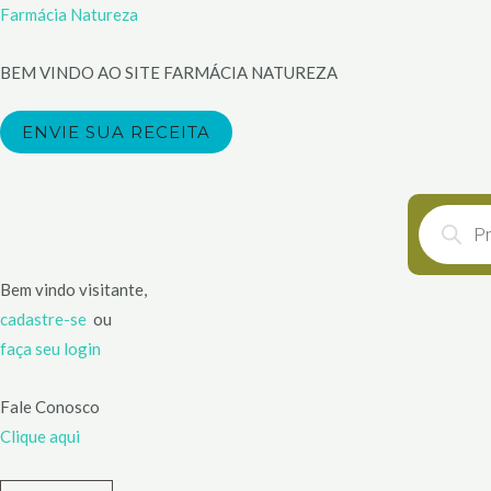
Ir
Farmácia Natureza
para
o
BEM VINDO AO SITE FARMÁCIA NATUREZA
conteúdo
ENVIE SUA RECEITA
Pesquisar
produtos
Bem vindo visitante,
cadastre-se
ou
faça seu login
Fale Conosco
Clique aqui