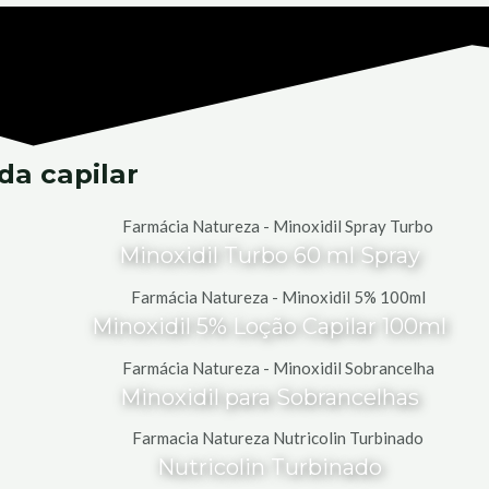
da capilar
Minoxidil Turbo 60 ml Spray
Minoxidil 5% Loção Capilar 100ml
Minoxidil para Sobrancelhas
Nutricolin Turbinado