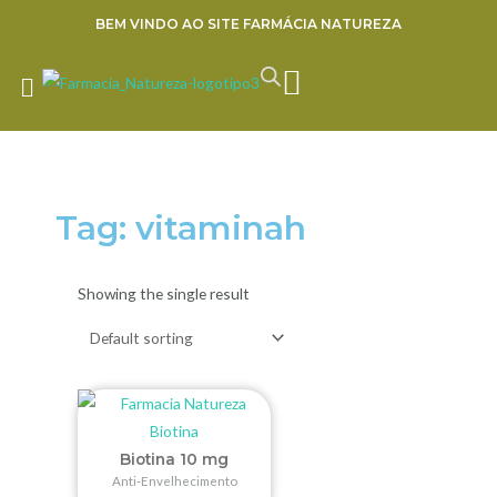
Ir
BEM VINDO AO SITE FARMÁCIA NATUREZA
para
o
CART
ENVIE SUA RECEITA
conteúdo
Tag: vitaminah
Showing the single result
Biotina 10 mg
Anti-Envelhecimento