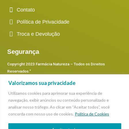
Contato
Política de Privacidade
Troca e Devolução
Segurança
Copyright 2023 Farmácia Natureza – Todos os Direitos
Reservados.
“
Valorizamos sua privacidade
Preços e condições de pagamento apresentados neste “site”
somente são válidos para as compras efetuadas no ato da sua
Utilizamos cookies para aprimorar sua experiência de
exibição. *Condições de pagamento à vista somente para
navegação, exibir anúncios ou conteúdo personalizado e
analisar nosso tráfego. Ao clicar em “Aceitar todos”, você
depósitos, transferências e boleto bancário. * O preço dos
concorda com nosso uso de cookies.
Política de Cookies
produtos prevalecerá os que estão dentro de cada categoria,
podendo sofrer alterações.