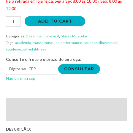
Para retirada em loja física: Seg a Sex 8:00 às 18:00 / Sab: 8:00 às
12:00
ADD TO CART
Categories:
Desempenho Sexual
,
Massa Muscular
Tags:
academia
,
massamuscular
,
performance
,
saudecardiovascular
,
saudesexual
,
vidafitness
Consulte o frete e o prazo de entrega:
CONSULTAR
Não sei meu cep
Description
Additional information
DESCRIÇÃO: