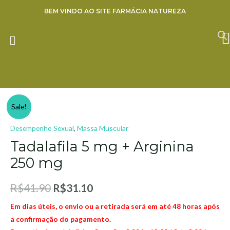
Ir
BEM VINDO AO SITE FARMÁCIA NATUREZA
para
o
ENVIE SUA RECEITA
conteúdo
26% OFF
Tadalafila
Sale!
5
Desempenho Sexual
,
Massa Muscular
mg
+
Tadalafila 5 mg + Arginina
Arginina
250 mg
250
mg
R$
41.90
R$
31.10
quantity
Em dias úteis, o envio ou a retirada será em até 48 horas após
a confirmação do pagamento.