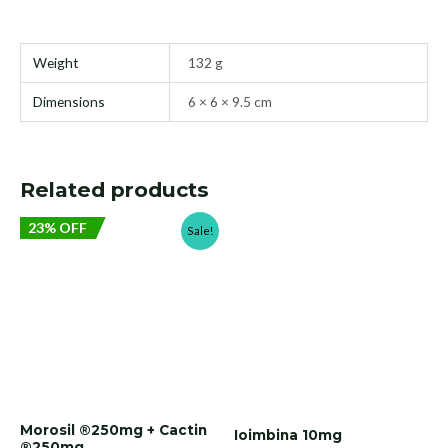
Weight
132 g
Dimensions
6 × 6 × 9.5 cm
Related products
23% OFF
Sale!
Morosil ®250mg + Cactin
Ioimbina 10mg
®250mg