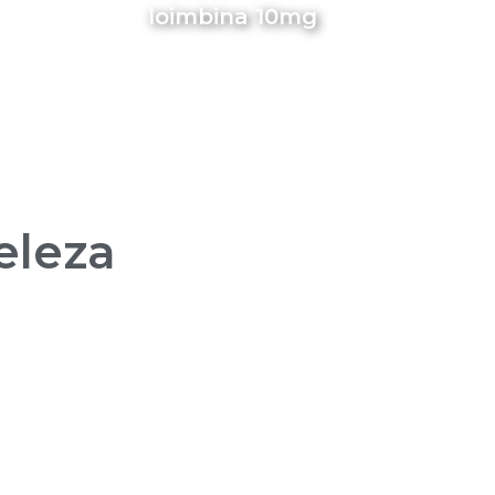
Ioimbina 10mg
eleza