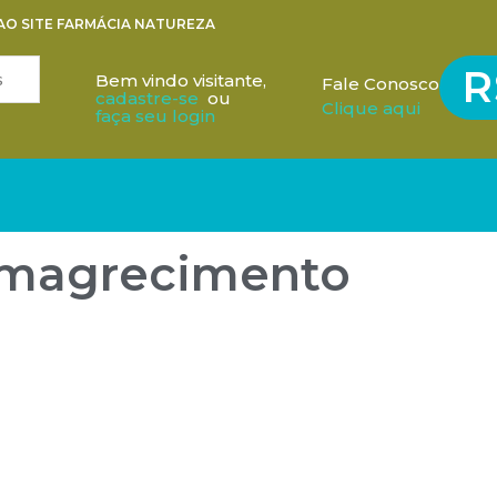
AO SITE FARMÁCIA NATUREZA
R
Bem vindo visitante,
Fale Conosco
cadastre-se
ou
Clique aqui
faça seu login
magrecimento