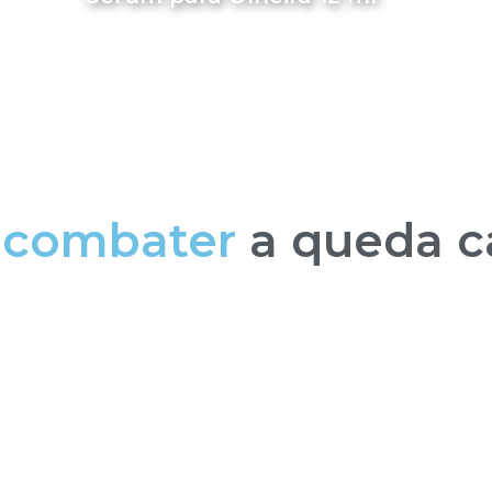
a combater
a queda c