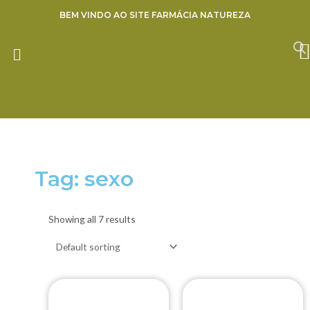
Ir
BEM VINDO AO SITE FARMÁCIA NATUREZA
para
o
ENVIE SUA RECEITA
conteúdo
Tag: sexo
Showing all 7 results