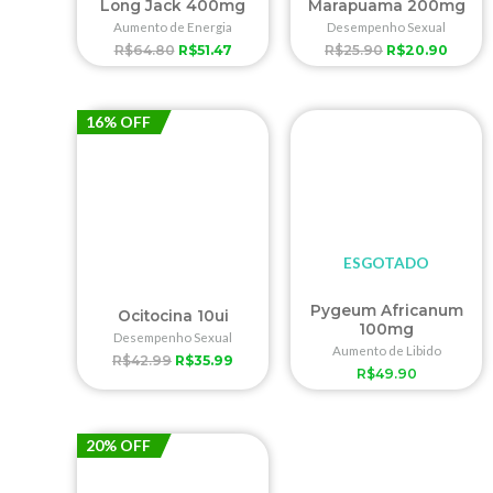
Long Jack 400mg
Marapuama 200mg
Aumento de Energia
Desempenho Sexual
R$
64.80
R$
51.47
R$
25.90
R$
20.90
16% OFF
ESGOTADO
Pygeum Africanum
Ocitocina 10ui
100mg
Desempenho Sexual
Aumento de Libido
R$
42.99
R$
35.99
R$
49.90
20% OFF