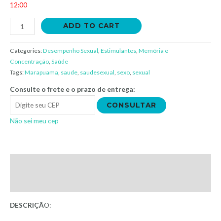
12:00
ADD TO CART
Categories:
Desempenho Sexual
,
Estimulantes
,
Memória e
Concentração
,
Saúde
Tags:
Marapuama
,
saude
,
saudesexual
,
sexo
,
sexual
Consulte o frete e o prazo de entrega:
CONSULTAR
Não sei meu cep
Description
Additional information
DESCRIÇÃ
O: