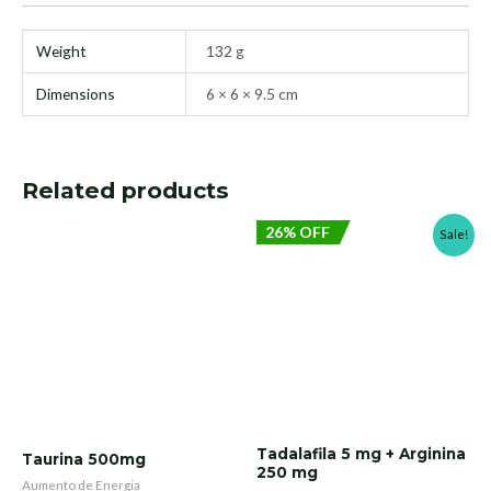
Weight
132 g
Dimensions
6 × 6 × 9.5 cm
Related products
26% OFF
Sale!
Tadalafila 5 mg + Arginina
Taurina 500mg
250 mg
Aumento de Energia