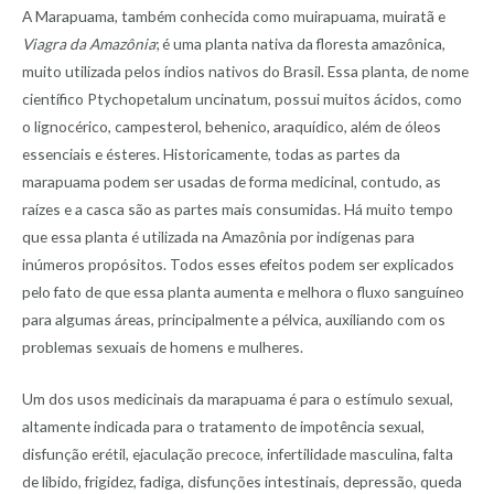
A Marapuama, também conhecida como muirapuama, muiratã e
Viagra da Amazônia
; é uma planta nativa da floresta amazônica,
muito utilizada pelos índios nativos do Brasil. Essa planta, de nome
científico Ptychopetalum uncinatum, possui muitos ácidos, como
o lignocérico, campesterol, behenico, araquídico, além de óleos
essenciais e ésteres. Historicamente, todas as partes da
marapuama podem ser usadas de forma medicinal, contudo, as
raízes e a casca são as partes mais consumidas. Há muito tempo
que essa planta é utilizada na Amazônia por indígenas para
inúmeros propósitos. Todos esses efeitos podem ser explicados
pelo fato de que essa planta aumenta e melhora o fluxo sanguíneo
para algumas áreas, principalmente a pélvica, auxiliando com os
problemas sexuais de homens e mulheres.
Um dos usos medicinais da marapuama é para o estímulo sexual,
altamente indicada para o tratamento de impotência sexual,
disfunção erétil, ejaculação precoce, infertilidade masculina, falta
de libido, frigidez, fadiga, disfunções intestinais, depressão, queda