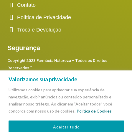
Contato
Política de Privacidade
Troca e Devolução
Segurança
Copyright 2023 Farmácia Natureza – Todos os Direitos
Reservados.
“
Valorizamos sua privacidade
Preços e condições de pagamento apresentados neste “site”
Utilizamos cookies para aprimorar sua experiência de
somente são válidos para as compras efetuadas no ato da sua
navegação, exibir anúncios ou conteúdo personalizado e
exibição. *Condições de pagamento à vista somente para
analisar nosso tráfego. Ao clicar em “Aceitar todos”, você
depósitos, transferências e boleto bancário. * O preço dos
concorda com nosso uso de cookies.
Política de Cookies
produtos prevalecerá os que estão dentro de cada categoria,
podendo sofrer alterações.
Aceitar tudo