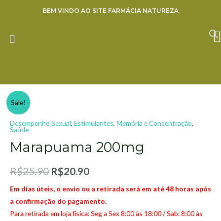
Ir
BEM VINDO AO SITE FARMÁCIA NATUREZA
para
o
ENVIE SUA RECEITA
conteúdo
19% OFF
Marapuama
Sale!
200mg
Desempenho Sexual
,
Estimulantes
,
Memória e Concentração
,
quantity
Saúde
Marapuama 200mg
R$
25.90
R$
20.90
Em dias úteis, o envio ou a retirada será em até 48 horas após
a confirmação do pagamento.
Para retirada em loja física: Seg a Sex 8:00 às 18:00 / Sab: 8:00 às