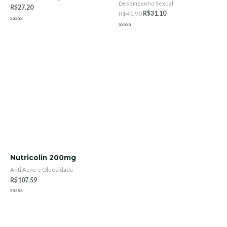
Desempenho Sexual
R$
27.20
R$
41.90
R$
31.10
Rated
0
Rated
out
0
of
out
5
of
5
Nutricolin 200mg
Anti Acne e Oleosidade
R$
107.59
Rated
0
out
of
5